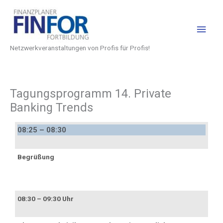
Inhalt
Zum
Hau
springen
Inhalt
springen
Netzwerkveranstaltungen von Profis für Profis!
Tagungsprogramm 14. Private
Banking Trends
08:25 – 08:30
Begrüßung
08:30 – 09:30 Uhr